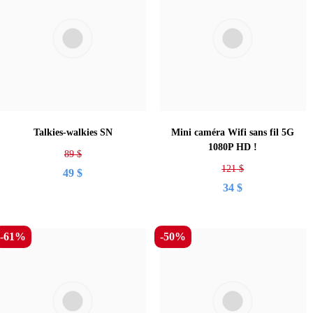
Talkies-walkies SN
Mini caméra Wifi sans fil 5G
1080P HD !
89
$
121
$
49
$
34
$
-61%
-50%