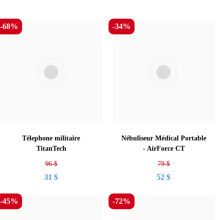
-68%
-34%
Télephone militaire
Nébuliseur Médical Portable
TitanTech
- AirForce CT
96
$
79
$
31
$
52
$
-45%
-72%