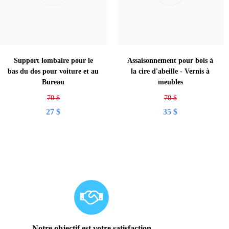
Support lombaire pour le
Assaisonnement pour bois à
bas du dos pour voiture et au
la cire d'abeille - Vernis à
Bureau
meubles
70
$
70
$
27
$
35
$
Notre objectif est votre satisfaction