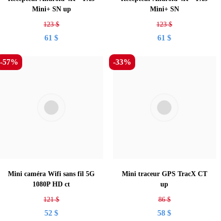
Mini+ SN up
Mini+ SN
123
$
123
$
61
$
61
$
-57%
-33%
Mini caméra Wifi sans fil 5G
Mini traceur GPS TracX CT
1080P HD ct
up
121
$
86
$
52
$
58
$