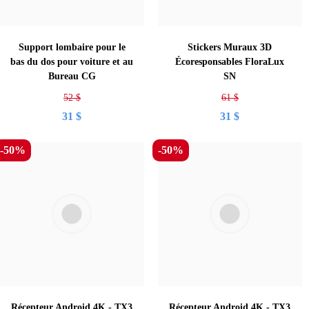
Support lombaire pour le
Stickers Muraux 3D
bas du dos pour voiture et au
Écoresponsables FloraLux
Bureau CG
SN
52
$
61
$
31
$
31
$
-50%
-50%
Récepteur Android 4K - TX3
Récepteur Android 4K - TX3