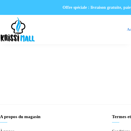
Offre spéciale : livraison gratuite, p
Ac
A propos du magasin
Termes et