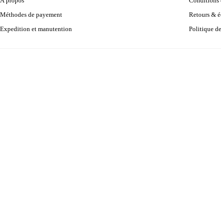
À propos
Conditions d
Méthodes de payement
Retours & 
Expedition et manutention
Politique d