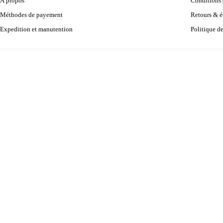
À propos
Conditions d
Méthodes de payement
Retours & 
Expedition et manutention
Politique d