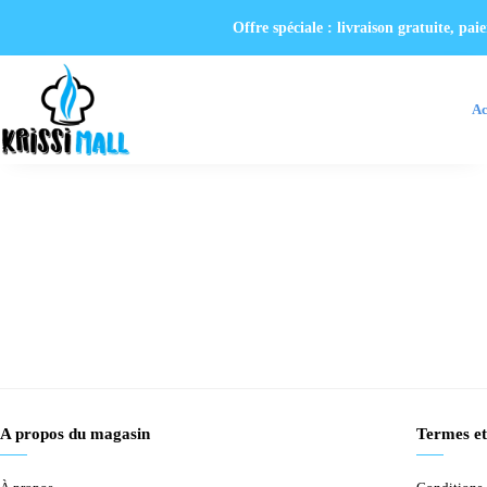
Offre spéciale : livraison gratuite, p
Ac
A propos du magasin
Termes et