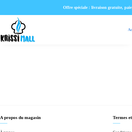
Offre spéciale : livraison gratuite, p
Ac
A propos du magasin
Termes et