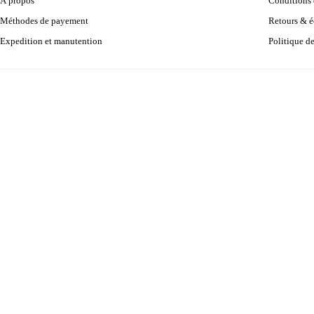
À propos
Conditions d
Méthodes de payement
Retours & 
Expedition et manutention
Politique d