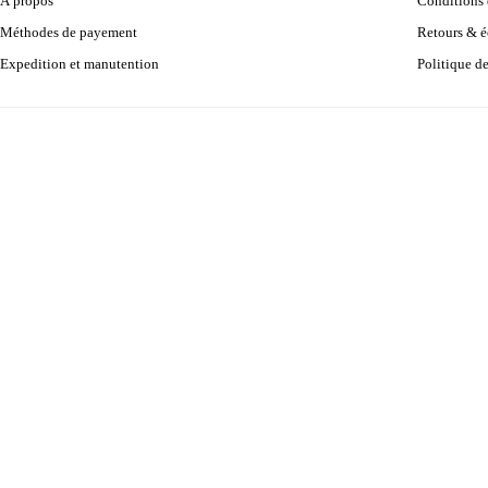
À propos
Conditions d
Méthodes de payement
Retours & 
Expedition et manutention
Politique d