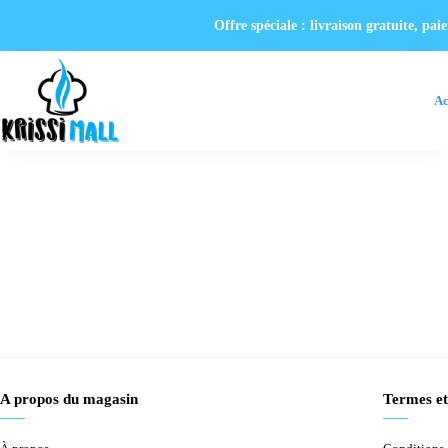
Offre spéciale : livraison gratuite, p
Ac
A propos du magasin
Termes et